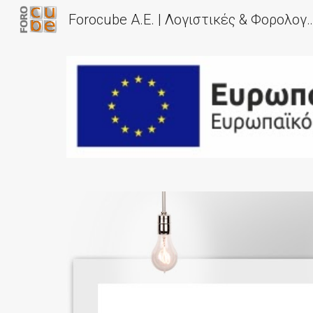
Forocube Α.Ε. | Λογιστικές & Φορολογικές Υπηρεσίες | Εξωδικαστικός Μηχανισμός | Υπηρεσίες ΕΣΠΑ | Λογιστι
Sk